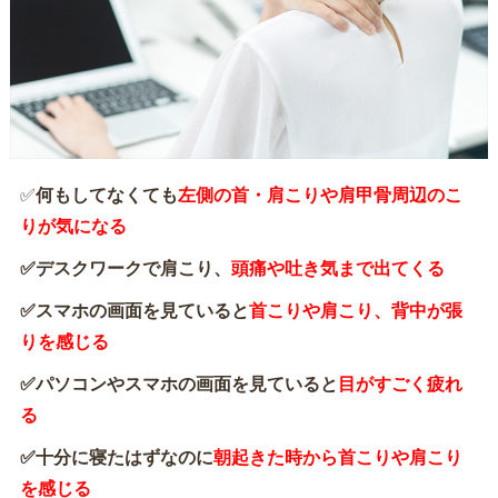
✅️
何もしてなくても
左側の首・肩こりや肩甲骨周辺のこ
りが気になる
✅️デスクワークで肩こり、
頭痛や吐き気まで出てくる
✅️スマホの画面を見ていると
首こりや肩こり、背中が張
りを感じる
✅️パソコンやスマホの画面を見ていると
目がすごく疲れ
る
✅️十分に寝たはずなのに
朝起きた時から首こりや肩こり
を感じる