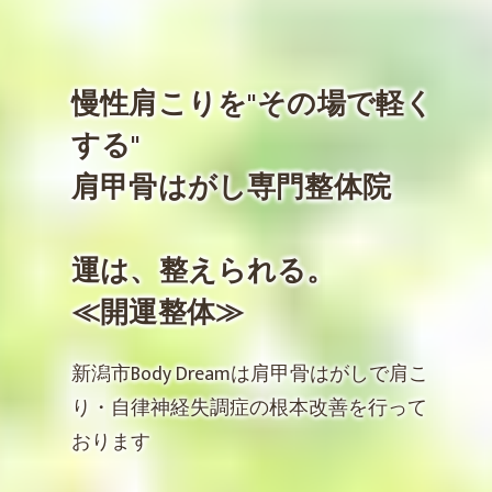
慢性肩こりを"その場で軽く
する"
肩甲骨はがし専門整体院
運は、整えられる。
≪開運整体≫
新潟市Body Dreamは肩甲骨はがしで肩こ
り・自律神経失調症の根本改善を行って
おります