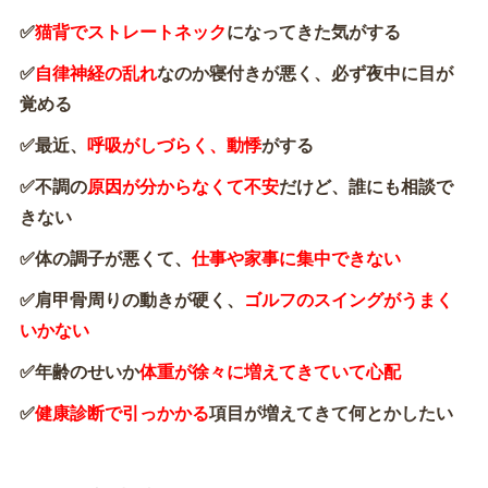
✅️
猫背でストレートネック
になってきた気がする
✅️
自律神経の乱れ
なのか寝付きが悪く、必ず夜中に目が
覚める
✅️最近、
呼吸がしづらく、動悸
がする
✅️不調の
原因が分からなくて不安
だけど、誰にも相談で
きない
✅️体の調子が悪くて、
仕事や家事に集中できない
✅️肩甲骨周りの動きが硬く、
ゴルフのスイングがうまく
いかない
✅️年齢のせいか
体重が徐々に増えてきていて心配
✅️
健康診断で引っかかる
項目が増えてきて何とかしたい