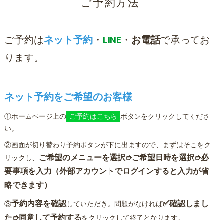
ご予約方法
ご予約は
ネット予約
・
LINE
・
お電話
で承ってお
ります。
ネット予約をご希望のお客様
①ホームページ上の
ご予約はこちら
ボタンをクリックしてくださ
い。
②画面が切り替わり予約ボタンが下に出ますので、まずはそこをク
ご希望のメニューを選択➮
ご希望日
時を選択
➮必
リックし、
要事項を入力（外部アカウントでログインすると入力が省
略できます）
予約内容を確認
✅確認しまし
③
していただき。問題がなければ
た➮同意して予約する
をクリックして終了となります。