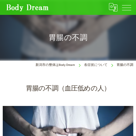
胃腸の不調
新潟市の整体はBody Dream
各症状について
胃腸の不調
胃腸の不調（血圧低めの人）