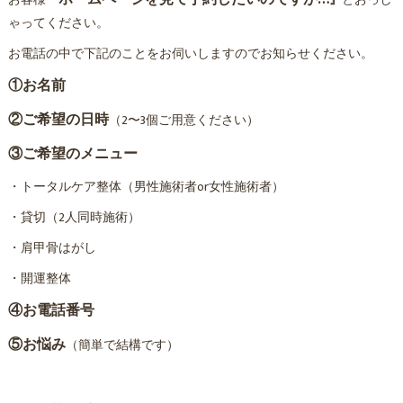
お客様
『
』
とおっし
ゃってください。
お電話の中で下記のことをお伺いしますのでお知らせください。
①お名前
②ご希望の日時
（2〜3個ご用意ください）
③ご希望のメニュー
・トータルケア整体（男性施術者or女性施術者）
・貸切（2人同時施術）
・肩甲骨はがし
・開運整体
④お電話番号
⑤お悩み
（簡単で結構です）