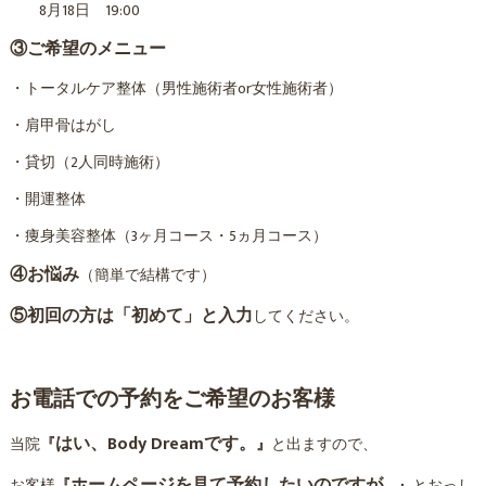
8月18日 19:00
③ご希望のメニュー
・トータルケア整体（男性施術者or女性施術者）
・肩甲骨はがし
・貸切（2人同時施術）
・開運整体
・痩身美容整体（3ヶ月コース・5ヵ月コース）
④お悩み
（簡単で結構です）
⑤初回の方は「初めて」と入力
してください。
お電話での予約をご希望のお客様
はい、Body Dreamです。
当院
『
』
と出ますので、
ホームページを見て予約したいのですが…