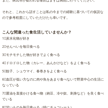
また、病気等が疑われる場合はまずは病院に行ってください。
それと、これから話すことは私の今までの経験に基づいての仮説な
ので参考程度にしていただけたら幸いです。
こんな間違った食生活していませんか？
1⃣炭水化物が好き
2⃣せんべいを毎日食べる
3⃣モチモチした物が好きでよく食べる
4⃣ドロドロした物（カレー、あんかけなど）をよく食べる
5⃣餃子、シュウマイ、春巻きをよく食べる
6⃣血圧が低い方なのに肉や魚をあまり食べないで野菜中心の生活に
なっている
7⃣醤油を直接かける食べ物（納豆、冷や奴、刺身など）を良く食べ
ている
8⃣甘いものを毎日食べる（特にチョコレート）