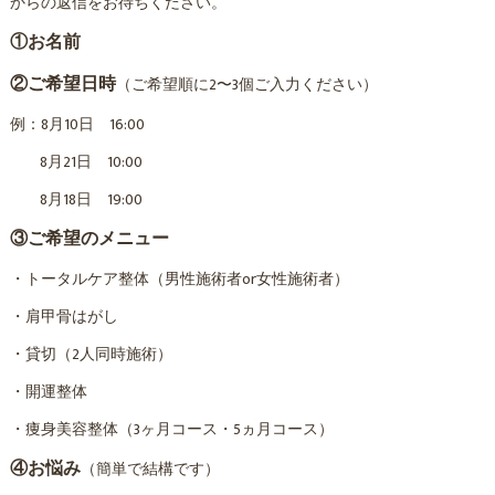
からの返信をお待ちください。
①お名前
②ご希望日時
（ご希望順に2〜3個ご入力ください）
例：8月10日 16:00
8月21日 10:00
8月18日 19:00
③ご希望のメニュー
・トータルケア整体（男性施術者or女性施術者）
・肩甲骨はがし
・貸切（2人同時施術）
・開運整体
・痩身美容整体（3ヶ月コース・5ヵ月コース）
④お悩み
（簡単で結構です）