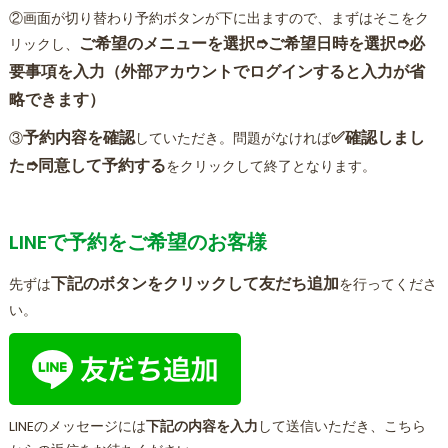
②画面が切り替わり予約ボタンが下に出ますので、まずはそこをク
ご希望のメニューを選択➮
ご希望日
時を選択
➮必
リックし、
要事項を入力（外部アカウントでログインすると入力が省
略できます）
予約内容を確認
✅確認しまし
③
していただき。問題がなければ
た➮同意して予約する
をクリックして終了となります。
LINEで予約をご希望のお客様
下記のボタンをクリックして友だち追加
先ずは
を行ってくださ
い。
LINEのメッセージには
下記の内容を入力
して送信いただき、こちら