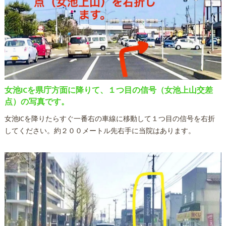
女池ICを県庁方面に降りて、１つ目の信号（女池上山交差
点）の写真です。
女池ICを降りたらすぐ一番右の車線に移動して１つ目の信号を右折
してください。約２００メートル先右手に当院はあります。