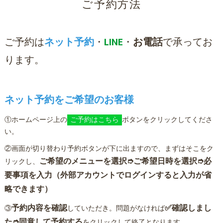
ご予約方法
ご予約は
ネット予約
・
LINE
・
お電話
で承ってお
ります。
ネット予約をご希望のお客様
①ホームページ上の
ご予約はこちら
ボタンをクリックしてくださ
い。
②画面が切り替わり予約ボタンが下に出ますので、まずはそこをク
ご希望のメニューを選択➮
ご希望日
時を選択
➮必
リックし、
要事項を入力（外部アカウントでログインすると入力が省
略できます）
予約内容を確認
✅確認しまし
③
していただき。問題がなければ
た➮同意して予約する
をクリックして終了となります。