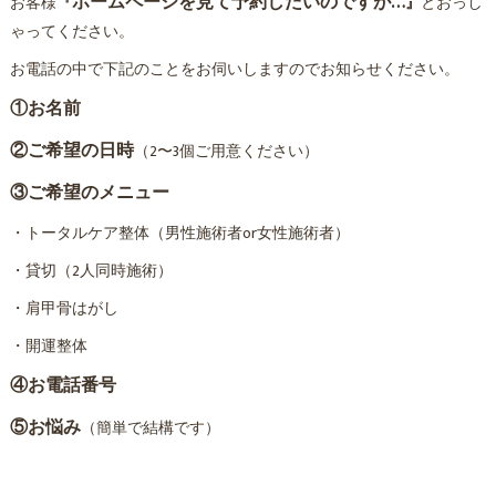
ホームページを見て予約したいのですが…
お客様
『
』
とおっし
ゃってください。
お電話の中で下記のことをお伺いしますのでお知らせください。
①お名前
②ご希望の日時
（2〜3個ご用意ください）
③ご希望のメニュー
・トータルケア整体（男性施術者or女性施術者）
・貸切（2人同時施術）
・肩甲骨はがし
・開運整体
④お電話番号
⑤お悩み
（簡単で結構です）