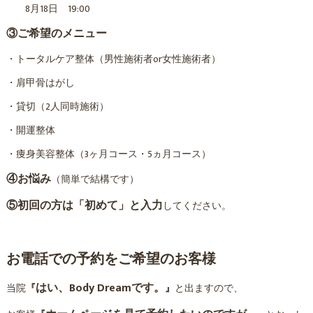
8月18日 19:00
③ご希望のメニュー
・トータルケア整体（男性施術者or女性施術者）
・肩甲骨はがし
・貸切（2人同時施術）
・開運整体
・痩身美容整体（3ヶ月コース・5ヵ月コース）
④お悩み
（簡単で結構です）
⑤初回の方は「初めて」と入力
してください。
お電話での予約をご希望のお客様
はい、Body Dreamです。
当院
『
』
と出ますので、