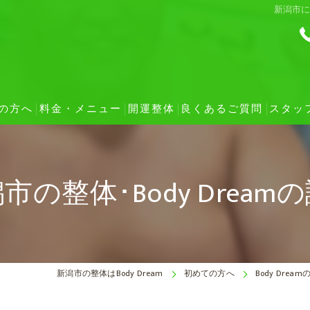
新潟市
の方へ
料金・メニュー
開運整体
良くあるご質問
スタッ
施術の流れ
市の整体･Body Dream
約の変更・キャンセルについて
様の声
セプト
新潟市の整体はBody Dream
初めての方へ
Body Dre
に向いている症状