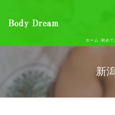
ホーム
初めて
整体
新潟
ご予
お客
コン
当院