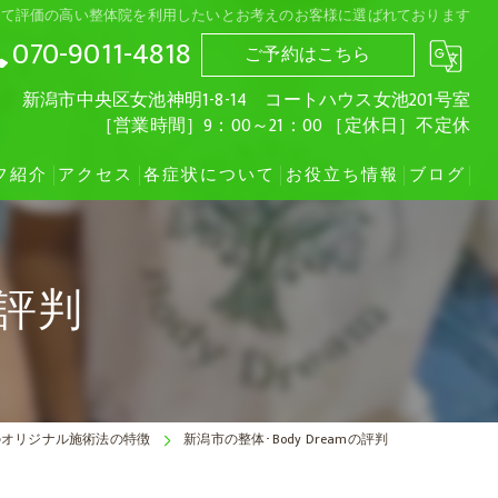
にて評価の高い整体院を利用したいとお考えのお客様に選ばれております
070-9011-4818
ご予約はこちら
新潟市中央区女池神明1-8-14 コートハウス女池201号室
［営業時間］9：00～21：00 ［定休日］不定休
フ紹介
アクセス
各症状について
お役立ち情報
ブログ
お車で女池IC方面からお越しいただく場合
肩こり
の評判
お車で紫竹山IC・桜木IC方面からお越しいただく場合
自律神経失調症
猫背
ストレートネック
amのオリジナル施術法の特徴
新潟市の整体･Body Dreamの評判
頚椎ヘルニア