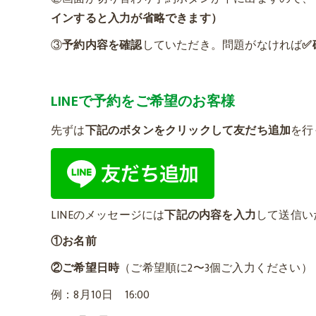
インすると入力が省略できます）
③
予約内容を確認
していただき。問題がなければ
✅
LINEで予約をご希望のお客様
先ずは
下記のボタンをクリックして友だち追加
を行
LINEのメッセージには
下記の内容を入力
して送信い
①お名前
②ご希望日時
（ご希望順に2〜3個ご入力ください）
例：8月10日 16:00