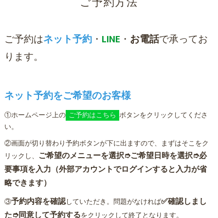
ご予約方法
ご予約は
ネット予約
・
LINE
・
お電話
で承ってお
ります。
ネット予約をご希望のお客様
①ホームページ上の
ご予約はこちら
ボタンをクリックしてくださ
い。
②画面が切り替わり予約ボタンが下に出ますので、まずはそこをク
ご希望のメニューを選択➮
ご希望日
時を選択
➮必
リックし、
要事項を入力（外部アカウントでログインすると入力が省
略できます）
予約内容を確認
✅確認しまし
③
していただき。問題がなければ
た➮同意して予約する
をクリックして終了となります。