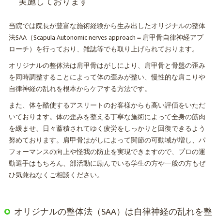
実施しております
当院では院長が豊富な施術経験から生み出したオリジナルの整体
法SAA（Scapula Autonomic nerves approach＝肩甲骨自律神経アプ
ローチ）を行っており、雑誌等でも取り上げられております。
オリジナルの整体法は肩甲骨はがしにより、肩甲骨と骨盤の歪み
を同時調整することによって体の歪みが整い、慢性的な肩こりや
自律神経の乱れを根本からケアする方法です。
また、体を酷使するアスリートのお客様からも高い評価をいただ
いております。体の歪みを整える丁寧な施術によって全身の筋肉
を緩ませ、日々蓄積されてゆく疲労をしっかりと回復できるよう
努めております。肩甲骨はがしによって関節の可動域が増し、パ
フォーマンスの向上や怪我の防止を実現できますので、プロの運
動選手はもちろん、部活動に励んでいる学生の方や一般の方もぜ
ひ気兼ねなくご相談ください。
オリジナルの整体法（SAA）は自律神経の乱れを整