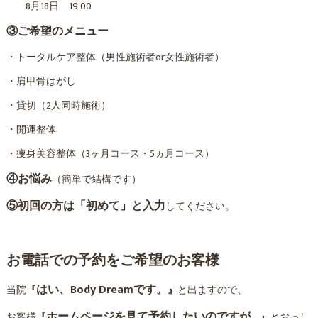
8月18日 19:00
③ご希望のメニュー
・トータルケア整体（男性施術者or女性施術者）
・肩甲骨はがし
・貸切（2人同時施術）
・開運整体
・痩身美容整体（3ヶ月コース・5ヵ月コース）
④お悩み
（簡単で結構です）
⑤初回の方は「初めて」と入力
してください。
お電話での予約をご希望のお客様
はい、Body Dreamです。
当院
『
』
と出ますので、
ホームページを見て予約したいのですが…
お客様
『
』
とおっし