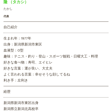
隆 （タカシ）
たかし
代表
自己紹介
生まれ年：1977年
出身：新潟県新潟市東区
血液型：O型
趣味：テニス・釣り・登山・スポーツ観戦・日曜大工・料理
好きな食べ物：寿司、エイヒレ
好きな言葉：運が良い、大丈夫
よく言われる言葉：幸せそうな顔してるね
利き手：左利き
経歴
新潟県新潟市東区出身
新潟県立新潟北高校卒