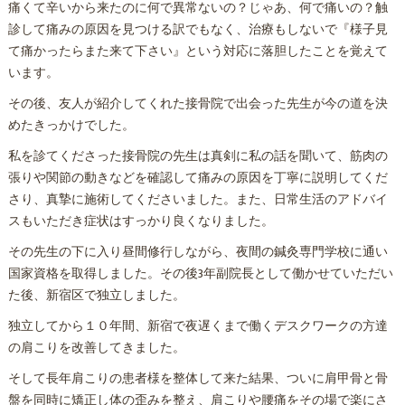
痛くて辛いから来たのに何で異常ないの？じゃあ、何で痛いの？触
診して痛みの原因を見つける訳でもなく、治療もしないで『様子見
て痛かったらまた来て下さい』という対応に落胆したことを覚えて
います。
その後、友人が紹介してくれた接骨院で出会った先生が今の道を決
めたきっかけでした。
私を診てくださった接骨院の先生は真剣に私の話を聞いて、筋肉の
張りや関節の動きなどを確認して痛みの原因を丁寧に説明してくだ
さり、真摯に施術してくださいました。また、日常生活のアドバイ
スもいただき症状はすっかり良くなりました。
その先生の下に入り昼間修行しながら、夜間の鍼灸専門学校に通い
国家資格を取得しました。その後3年副院長として働かせていただい
た後、新宿区で独立しました。
独立してから１０年間、新宿で夜遅くまで働くデスクワークの方達
の肩こりを改善してきました。
そして長年肩こりの患者様を整体して来た結果、ついに肩甲骨と骨
盤を同時に矯正し体の歪みを整え、肩こりや腰痛をその場で楽にさ