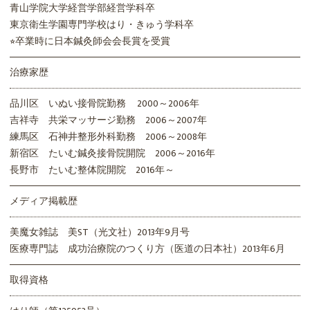
青山学院大学経営学部経営学科卒
東京衛生学園専門学校はり・きゅう学科卒
⭐︎卒業時に日本鍼灸師会会長賞を受賞
治療家歴
品川区 いぬい接骨院勤務 2000～2006年
吉祥寺 共栄マッサージ勤務 2006～2007年
練馬区 石神井整形外科勤務 2006～2008年
新宿区 たいむ鍼灸接骨院開院 2006～2016年
長野市 たいむ整体院開院 2016年～
メディア掲載歴
美魔女雑誌 美ST（光文社）2013年9月号
医療専門誌 成功治療院のつくり方（医道の日本社）2013年6月
取得資格