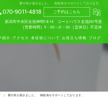
番付表が届きました。 御嶽海をサポートしております。
070-9011-4818
ご予約はこちら
新潟市中央区女池神明1-8-14 コートハウス女池201号室
［営業時間］9：00～21：00 ［定休日］不定休
フ紹介
アクセス
各症状について
お役立ち情報
ブログ
お車で女池IC方面からお越しいただく場合
肩こり
お車で紫竹山IC・桜木IC方面からお越しいただく場合
自律神経失調症
猫背
ストレートネック
グ
番付表が届きました。 御嶽海をサポートしております。
頚椎ヘルニア