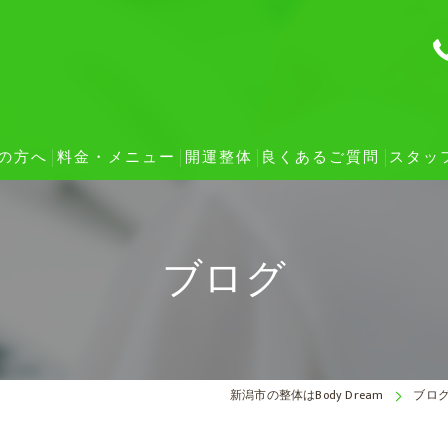
の方へ
料金・メニュー
開運整体
良くあるご質問
スタッ
施術の流れ
ブログ
約の変更・キャンセルについて
様の声
セプト
新潟市の整体はBody Dream
ブロ
に向いている症状