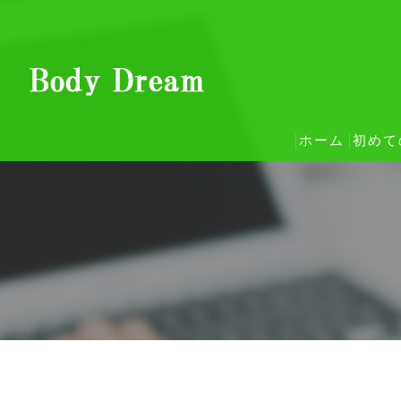
ホーム
初めて
整体
ご予
お客
コン
当院