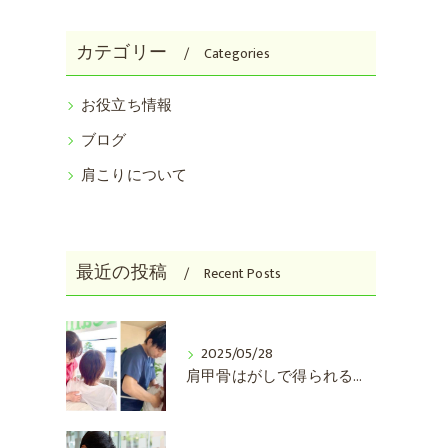
体の歪み
カテゴリー
骨盤の歪み
Categories
産後の不調
お役立ち情報
ブログ
足の付け根の痛み
肩こりについて
腰痛
腰椎ヘルニア
最近の投稿
Recent Posts
手足の痺れ
胃腸の不調
2025/05/28
肩甲骨はがしで得られる嬉しい効果とは？