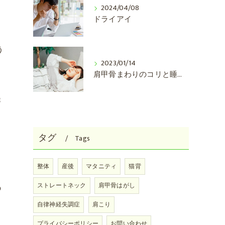
2024/04/08
ドライアイ
う
2023/01/14
肩甲骨まわりのコリと睡眠の関係
群
タグ
Tags
整体
産後
マタニティ
猫背
ストレートネック
肩甲骨はがし
の
自律神経失調症
肩こり
プライバシーポリシー
お問い合わせ