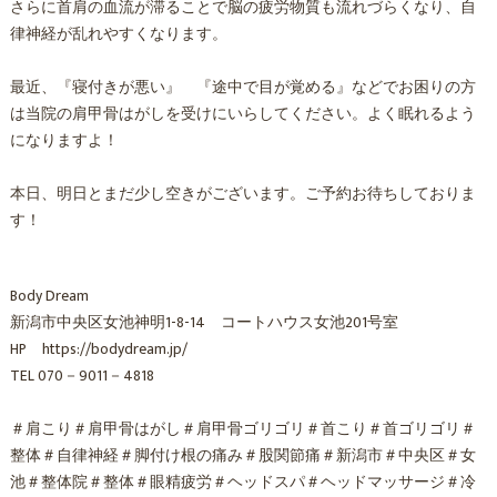
さらに首肩の血流が滞ることで脳の疲労物質も流れづらくなり、自
律神経が乱れやすくなります。
最近、『寝付きが悪い』 『途中で目が覚める』などでお困りの方
は当院の肩甲骨はがしを受けにいらしてください。よく眠れるよう
になりますよ！
本日、明日とまだ少し空きがございます。ご予約お待ちしておりま
す！
Body Dream
新潟市中央区女池神明1-8-14 コートハウス女池201号室
HP https://bodydream.jp/
TEL 070－9011－4818
＃肩こり＃肩甲骨はがし＃肩甲骨ゴリゴリ＃首こり＃首ゴリゴリ＃
整体＃自律神経＃脚付け根の痛み＃股関節痛＃新潟市＃中央区＃女
池＃整体院＃整体＃眼精疲労＃ヘッドスパ＃ヘッドマッサージ＃冷